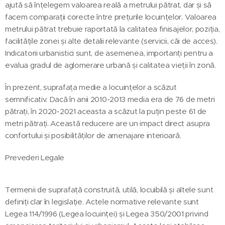
ajută să înțelegem valoarea reală a metrului pătrat, dar și să
facem comparații corecte între prețurile locuințelor. Valoarea
metrului pătrat trebuie raportată la calitatea finisajelor, poziția,
facilitățile zonei și alte detalii relevante (servicii, căi de acces).
Indicatorii urbanistici sunt, de asemenea, importanți pentru a
evalua gradul de aglomerare urbană și calitatea vieții în zonă.
În prezent, suprafața medie a locuințelor a scăzut
semnificativ. Dacă în anii 2010-2013 media era de 76 de metri
pătrați, în 2020-2021 aceasta a scăzut la puțin peste 61 de
metri pătrați. Această reducere are un impact direct asupra
confortului și posibilităților de amenajare interioară.
Prevederi Legale
Termenii de suprafață construită, utilă, locuibilă și altele sunt
definiți clar în legislație. Actele normative relevante sunt
Legea 114/1996 (Legea locuinței) și Legea 350/2001 privind