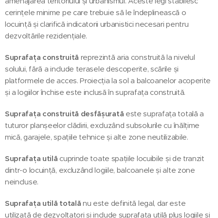
amenajarea teritoriului și urbanismul. Aceste legi stabilesc
cerințele minime pe care trebuie să le îndeplinească o
locuință și clarifică indicatorii urbanistici necesari pentru
dezvoltările rezidențiale.
Suprafața construită
reprezintă aria construită la nivelul
solului, fără a include terasele descoperite, scările și
platformele de acces. Proiecția la sol a balcoanelor acoperite
și a logiilor închise este inclusă în suprafața construită.
Suprafața construită desfășurată
este suprafața totală a
tuturor planșeelor clădirii, excluzând subsolurile cu înălțime
mică, garajele, spațiile tehnice și alte zone neutilizabile.
Suprafața utilă
cuprinde toate spațiile locuibile și de tranzit
dintr-o locuință, excluzând logiile, balcoanele și alte zone
neincluse.
Suprafața utilă totală
nu este definită legal, dar este
utilizată de dezvoltatori și include suprafața utilă plus logiile și