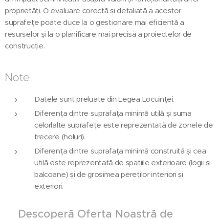
proprietăți. O evaluare corectă și detaliată a acestor
suprafețe poate duce la o gestionare mai eficientă a
resurselor și la o planificare mai precisă a proiectelor de
construcție.
Note
Datele sunt preluate din Legea Locuinței.
Diferența dintre suprafața minimă utilă și suma
celorlalte suprafețe este reprezentată de zonele de
trecere (holuri).
Diferența dintre suprafața minimă construită și cea
utilă este reprezentată de spațiile exterioare (logii și
balcoane) și de grosimea pereților interiori și
exteriori.
‼️Descoperă Oferta Noastră de