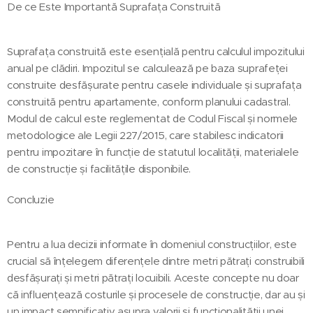
De ce Este Importantă Suprafața Construită
Suprafața construită este esențială pentru calculul impozitului
anual pe clădiri. Impozitul se calculează pe baza suprafeței
construite desfășurate pentru casele individuale și suprafața
construită pentru apartamente, conform planului cadastral.
Modul de calcul este reglementat de Codul Fiscal și normele
metodologice ale Legii 227/2015, care stabilesc indicatorii
pentru impozitare în funcție de statutul localității, materialele
de construcție și facilitățile disponibile.
Concluzie
Pentru a lua decizii informate în domeniul construcțiilor, este
crucial să înțelegem diferențele dintre metri pătrați construibili
desfășurați și metri pătrați locuibili. Aceste concepte nu doar
că influențează costurile și procesele de construcție, dar au și
un impact semnificativ asupra valorii și funcționalității unei