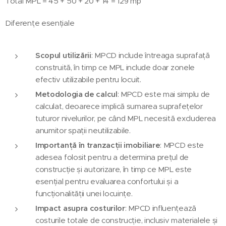
Total MPL = 45 + 50 + 20 + 14 = 129 mp
Diferențe esențiale
Scopul utilizării
: MPCD include întreaga suprafață
construită, în timp ce MPL include doar zonele
efectiv utilizabile pentru locuit.
Metodologia de calcul
: MPCD este mai simplu de
calculat, deoarece implică sumarea suprafețelor
tuturor nivelurilor, pe când MPL necesită excluderea
anumitor spații neutilizabile.
Importanță în tranzacții imobiliare
: MPCD este
adesea folosit pentru a determina prețul de
construcție și autorizare, în timp ce MPL este
esențial pentru evaluarea confortului și a
funcționalității unei locuințe.
Impact asupra costurilor
: MPCD influențează
costurile totale de construcție, inclusiv materialele și