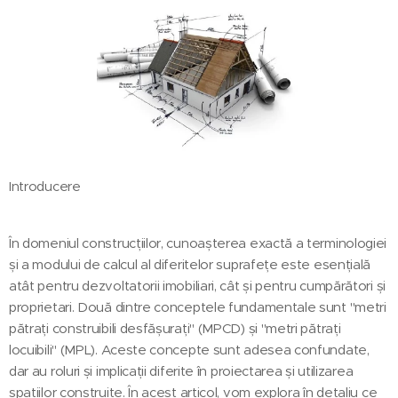
Introducere
În domeniul construcțiilor, cunoașterea exactă a terminologiei
și a modului de calcul al diferitelor suprafețe este esențială
atât pentru dezvoltatorii imobiliari, cât și pentru cumpărători și
proprietari. Două dintre conceptele fundamentale sunt "metri
pătrați construibili desfășurați" (MPCD) și "metri pătrați
locuibili" (MPL). Aceste concepte sunt adesea confundate,
dar au roluri și implicații diferite în proiectarea și utilizarea
spațiilor construite. În acest articol, vom explora în detaliu ce