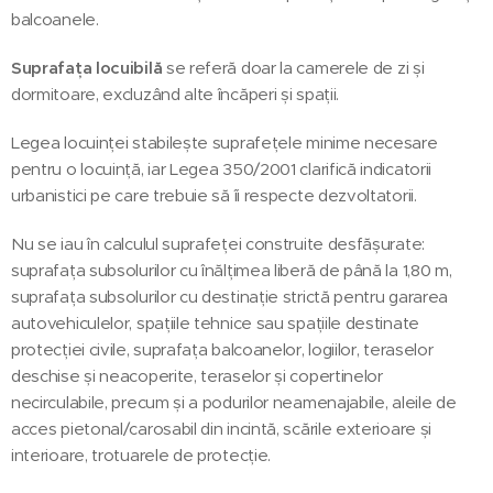
balcoanele.
Suprafața locuibilă
se referă doar la camerele de zi și
dormitoare, excluzând alte încăperi și spații.
Legea locuinței stabilește suprafețele minime necesare
pentru o locuință, iar Legea 350/2001 clarifică indicatorii
urbanistici pe care trebuie să îi respecte dezvoltatorii.
Nu se iau în calculul suprafeței construite desfășurate:
suprafața subsolurilor cu înălțimea liberă de până la 1,80 m,
suprafața subsolurilor cu destinație strictă pentru gararea
autovehiculelor, spațiile tehnice sau spațiile destinate
protecției civile, suprafața balcoanelor, logiilor, teraselor
deschise și neacoperite, teraselor și copertinelor
necirculabile, precum și a podurilor neamenajabile, aleile de
acces pietonal/carosabil din incintă, scările exterioare și
interioare, trotuarele de protecție.