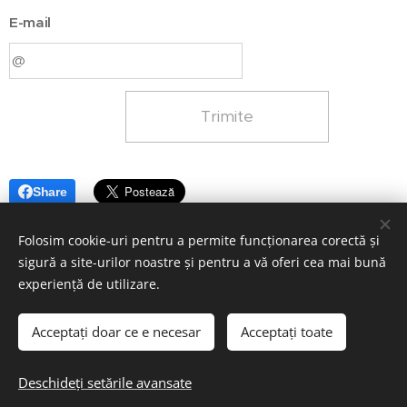
E-mail
Trimite
Share
Folosim cookie-uri pentru a permite funcționarea corectă și
sigură a site-urilor noastre și pentru a vă oferi cea mai bună
experiență de utilizare.
© 2026 COPYRIGHT Adi Construct LTD
MADE BY Lemon Marketing LTD – Fresh Ideas - Real Impact.
Acceptați doar ce e necesar
Acceptați toate
Termeni și condiții
Cookie-uri
Politică de confidențialitate
Deschideți setările avansate
Politică cookie