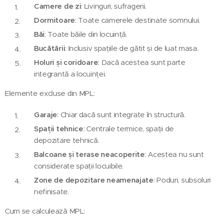
Camere de zi
: Livinguri, sufragerii.
Dormitoare
: Toate camerele destinate somnului.
Băi
: Toate băile din locuință.
Bucătării
: Inclusiv spațiile de gătit și de luat masa.
Holuri și coridoare
: Dacă acestea sunt parte
integrantă a locuinței.
Elemente excluse din MPL:
Garaje
: Chiar dacă sunt integrate în structură.
Spații tehnice
: Centrale termice, spații de
depozitare tehnică.
Balcoane și terase neacoperite
: Acestea nu sunt
considerate spații locuibile.
Zone de depozitare neamenajate
: Poduri, subsoluri
nefinisate.
Cum se calculează MPL: