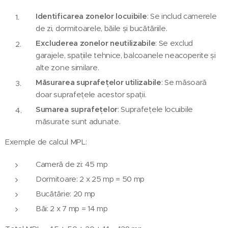
Identificarea zonelor locuibile
: Se includ camerele
de zi, dormitoarele, băile și bucătăriile.
Excluderea zonelor neutilizabile
: Se exclud
garajele, spațiile tehnice, balcoanele neacoperite și
alte zone similare.
Măsurarea suprafețelor utilizabile
: Se măsoară
doar suprafețele acestor spații.
Sumarea suprafețelor
: Suprafețele locuibile
măsurate sunt adunate.
Exemple de calcul MPL:
Cameră de zi: 45 mp
Dormitoare: 2 x 25 mp = 50 mp
Bucătărie: 20 mp
Băi: 2 x 7 mp = 14 mp