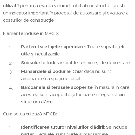
utilizată pentru a evalua volumul total al construcției și este
un indicator important în procesul de autorizare și evaluare a
costurilor de construcție.
Elemente incluse în MPCD:
Parterul și etajele superioare
: Toate suprafețele
utile și neutilizabile.
Subsolurile
: Inclusiv spațiile tehnice și de depozitare.
Mansardele și podurile
: Chiar dacă nu sunt
amenajate ca spații de locuit.
Balcoanele și terasele acoperite
: În măsura în care
acestea sunt acoperite și fac parte integrantă din
structura clădirii.
Cum se calculează MPCD:
Identificarea tuturor nivelurilor clădirii
: Se include
parterul, etajele, subsolurile și mansardele.