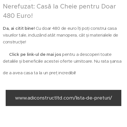
Nerefuzat: Casă la Cheie pentru Doar
480 Euro! 🎉
Da, ai citit bine!
Cu doar 480 de euro îți poți construi casa
visurilor tale, incluzând atât manopera, cât și materialele de
construcție!
🔗
Click pe link-ul de mai jos
pentru a descoperi toate
detaliile și beneficiile acestei oferte uimitoare. Nu rata șansa
👇🏻
de a avea casa ta la un preț incredibil!
www.adiconstructltd.com/lista-de-preturi/