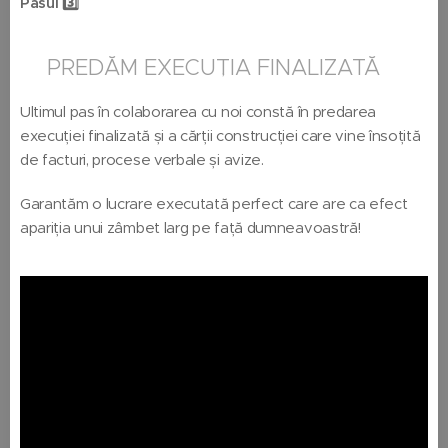
Pasul 3️⃣
🏠PREDĂM EXECUȚIA FINALIZATĂ
Ultimul pas în colaborarea cu noi constă în predarea
execuției finalizată și a cărții construcției care vine însoțită
de facturi, procese verbale și avize.
Garantăm o lucrare executată perfect care are ca efect
apariția unui zâmbet larg pe față dumneavoastră!😄