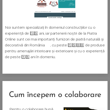
Noi suntem specializați în domeniul construcțiilor cu o
experiență de 1️⃣5️⃣ ani, iar partenerii noștri de la Piatra
Online sunt cei mai importanți furnizori de piatră naturală și
decorativă din România 🇷🇴, cu peste 1️⃣5️⃣0️⃣0️⃣ de produse
pentru amenajări interioare și exterioare și cu o experiență
de peste 1️⃣5️⃣ ani în domeniu.
Cum începem o colaborare
🤚🏻Pentru o colaborare bună,