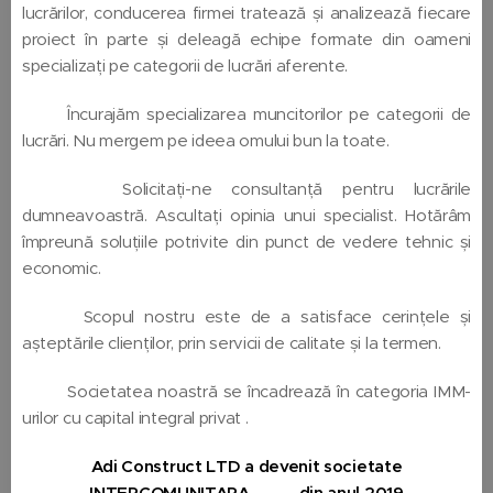
lucrărilor, conducerea firmei tratează și analizează fiecare
proiect în parte și deleagă echipe formate din oameni
specializați pe categorii de lucrări aferente.
Încurajăm specializarea muncitorilor pe categorii de
lucrări. Nu mergem pe ideea omului bun la toate.
Solicitați-ne consultanță pentru lucrările
dumneavoastră. Ascultați opinia unui specialist. Hotărâm
împreună soluțiile potrivite din punct de vedere tehnic și
economic.
Scopul nostru este de a satisface cerințele și
așteptările clienților, prin servicii de calitate și la termen.
Societatea noastră se încadrează în categoria IMM-
urilor cu capital integral privat .
Adi Construct LTD a devenit societate
INTERCOMUNITARA 🇧🇬🇷🇴 din anul 2019