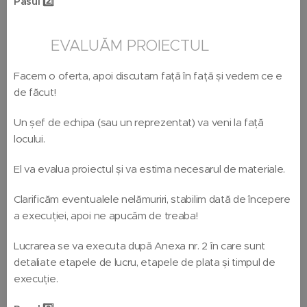
Pasul 2️⃣
👷🏼‍♂️📑EVALUĂM PROIECTUL
Facem o oferta, apoi discutam față în față și vedem ce e
de făcut!
Un șef de echipa (sau un reprezentat) va veni la față
locului.
El va evalua proiectul și va estima necesarul de materiale.
Clarificăm eventualele nelămuriri, stabilim dată de începere
a execuției, apoi ne apucăm de treaba!
Lucrarea se va executa după Anexa nr. 2 în care sunt
detaliate etapele de lucru, etapele de plata și timpul de
execuție.