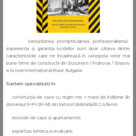
👷🏼Seriozitatea, promptitudinea, profesionalismul,
experiența și garanția lucrărilor sunt doar câteva dintre
caracteristicile care ne încadrează în categoria celor mai
bune firme de construcții din Bucuresti / Prahova / Brasov
si la nivel internațional Ruse Bulgaria.
Suntem specializați în:
➡️construcția de case cu regim mic + mare de înălțime (în
domeniul S+P+2E+M) din beton/cărămidă/B.C.A/lemn;
➡️renovări de case și apartamente;
➡️expertiza tehnica si evaluare;