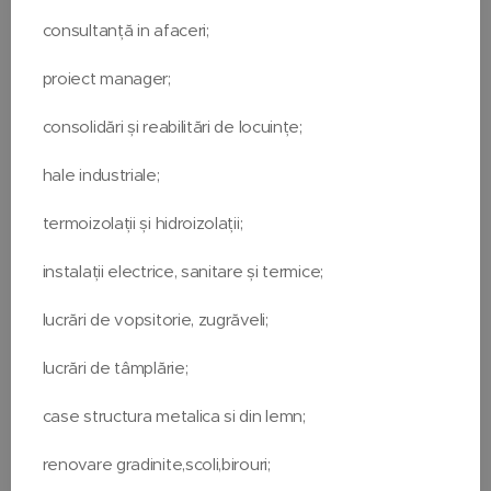
➡️consultanță in afaceri;
➡️proiect manager;
➡️consolidări și reabilitări de locuințe;
➡️hale industriale;
➡️termoizolații și hidroizolații;
➡️instalații electrice, sanitare și termice;
➡️lucrări de vopsitorie, zugrăveli;
➡️lucrări de tâmplărie;
➡️case structura metalica si din lemn;
➡️renovare gradinite,scoli,birouri;