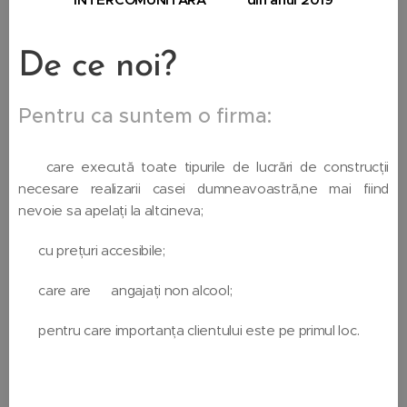
De ce noi?
Pentru ca suntem o firma:
🔴 care execută toate tipurile de lucrări de construcții
necesare realizarii casei dumneavoastră,ne mai fiind
nevoie sa apelați la altcineva;
🔴 cu prețuri accesibile;
🔴 care are 👷🏼angajați non alcool;
🔴 pentru care importanța clientului este pe primul loc.