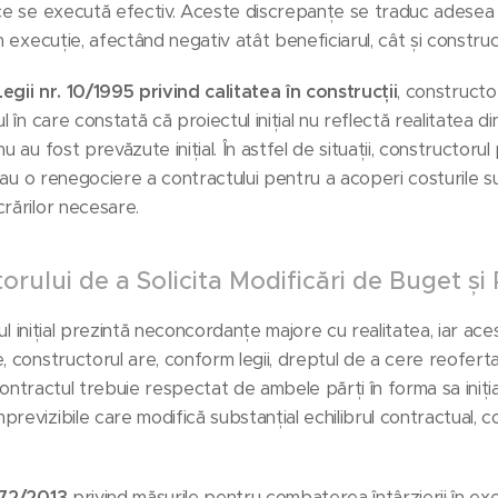
 ce se execută efectiv. Aceste discrepanțe se traduc adesea 
n execuție, afectând negativ atât beneficiarul, cât și construc
Legii nr. 10/1995 privind calitatea în construcții
, constructo
l în care constată că proiectul inițial nu reflectă realitatea 
u au fost prevăzute inițial. În astfel de situații, constructorul
sau o renegociere a contractului pentru a acoperi costurile su
crărilor necesare.
rului de a Solicita Modificări de Buget și
ctul inițial prezintă neconcordanțe majore cu realitatea, iar ac
, constructorul are, conform legii, dreptul de a cere reofert
contractul trebuie respectat de ambele părți în forma sa iniți
revizibile care modifică substanțial echilibrul contractual, c
 72/2013
privind măsurile pentru combaterea întârzierii în exe