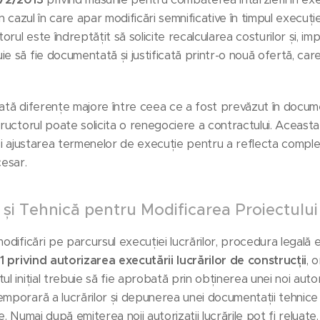
în cazul în care apar modificări semnificative în timpul execuți
torul este îndreptățit să solicite recalcularea costurilor și, imp
e să fie documentată și justificată printr-o nouă ofertă, care
ată diferențe majore între ceea ce a fost prevăzut în document
tructorul poate solicita o renegociere a contractului. Aceast
 și ajustarea termenelor de execuție pentru a reflecta comple
esar.
și Tehnică pentru Modificarea Proiectului
modificări pe parcursul execuției lucrărilor, procedura legală 
1 privind autorizarea executării lucrărilor de construcții
, 
l inițial trebuie să fie aprobată prin obținerea unei noi autor
emporară a lucrărilor și depunerea unei documentații tehnice 
e. Numai după emiterea noii autorizații lucrările pot fi reluate.