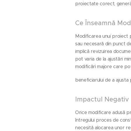
proiectate corect, generân
Ce Înseamnă Modif
Modificarea unui proiect p
sau necesară din punct de 
implică revizuirea documen
pot varia de la ajustări m
modificări majore care pot i
beneficiarului de a ajusta
Impactul Negativ 
Orice modificare adusă pr
întregului proces de cons
necesită alocarea unor re