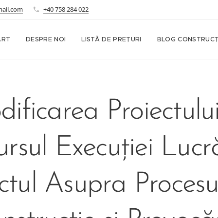
mail.com
+40 758 284 022
ART
DESPRE NOI
LISTĂ DE PREȚURI
BLOG CONSTRUCȚ
ificarea Proiectulu
rsul Execuției Lucră
tul Asupra Procesu