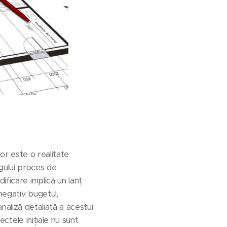
lor este o realitate
gului proces de
ificare implică un lanț
negativ bugetul,
analiză detaliată a acestui
ectele inițiale nu sunt