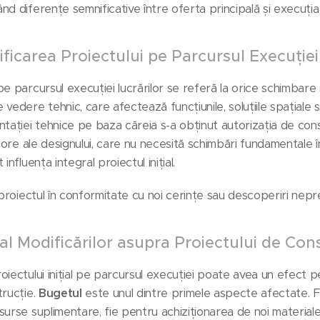
d diferențe semnificative între oferta principală și execuția 
icarea Proiectului pe Parcursul Execuției 
e parcursul execuției lucrărilor se referă la orice schimbare 
vedere tehnic, care afectează funcțiunile, soluțiile spațiale
tației tehnice pe baza căreia s-a obținut autorizația de cons
inore ale designului, care nu necesită schimbări fundamentale î
nfluența integral proiectul inițial.
 proiectul în conformitate cu noi cerințe sau descoperiri nep
al Modificărilor asupra Proiectului de Con
oiectului inițial pe parcursul execuției poate avea un efect 
trucție.
Bugetul
este unul dintre primele aspecte afectate. F
surse suplimentare, fie pentru achiziționarea de noi material