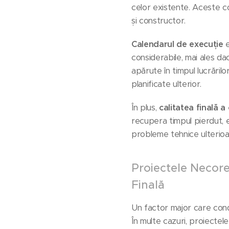
celor existente. Aceste co
și constructor.
Calendarul de execuție
e
considerabile, mai ales dac
apărute în timpul lucrărilo
planificate ulterior.
În plus,
calitatea finală a
recupera timpul pierdut, e
probleme tehnice ulterioar
Proiectele Necore
Finală
Un factor major care cond
În multe cazuri, proiectel