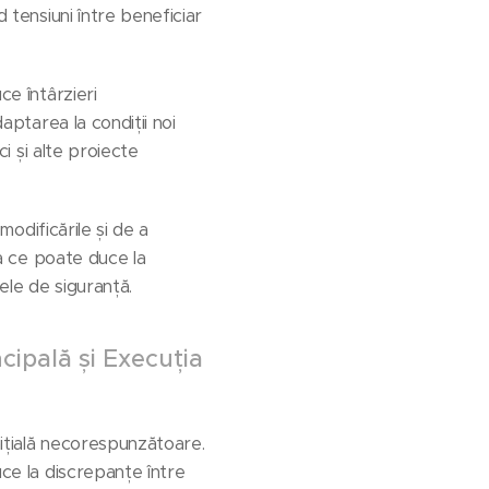
d tensiuni între beneficiar
ce întârzieri
aptarea la condiții noi
ci și alte proiecte
odificările și de a
ea ce poate duce la
ele de siguranță.
cipală și Execuția
nițială necorespunzătoare.
uce la discrepanțe între