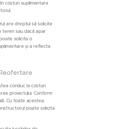
în costuri suplimentare
torul.
rul are dreptul să solicite
din teren sau dacă apar
 poate solicita o
plimentare și a reflecta
 Reofertare
estea conduc la costuri
area proiectului. Conform
ală. Cu toate acestea,
onstructorul poate solicita
cuția lucrărilor de