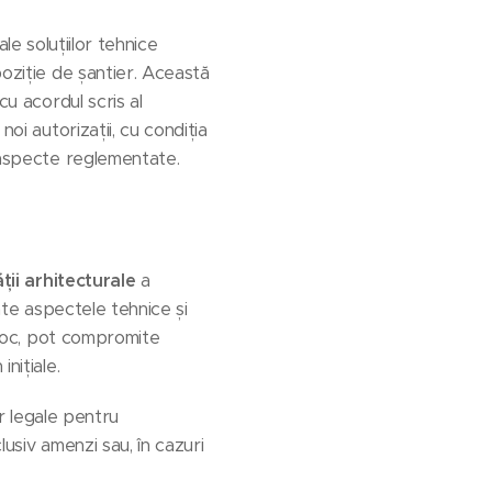
le soluțiilor tehnice
poziție de șantier. Această
cu acordul scris al
oi autorizații, cu condiția
e aspecte reglementate.
ții arhitecturale
a
oate aspectele tehnice și
d-hoc, pot compromite
nițiale.
r legale pentru
usiv amenzi sau, în cazuri