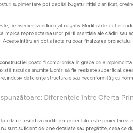
sturi suplimentare pot depăși bugetul inițial planificat, creân
ste, de asemenea, influențat negativ. Modificările pot introdu
ă implică reproiectarea unor părți esențiale ale clădirii sau ad
r. Aceste întârzieri pot afecta nu doar finalizarea proiectului, 
 construcției
poate fi compromisă. În graba de a implementa m
xistă riscul ca anumite lucrări să fie realizate superficial, ce
e, inclusiv deficiențe structurale sau neconformități cu norm
spunzătoare: Diferențele între Oferta Prin
uce la necesitatea modificării proiectului este proiectarea i
e nu sunt suficient de bine detaliate sau pregătite, ceea ce d