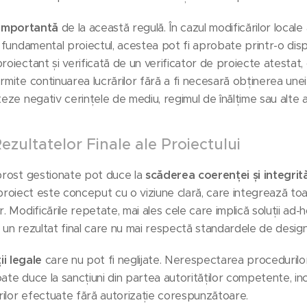
 importantă
de la această regulă. În cazul modificărilor locale a
ă fundamental proiectul, acestea pot fi aprobate printr-o dis
roiectant și verificată de un verificator de proiecte atestat, 
mite continuarea lucrărilor fără a fi necesară obținerea unei n
cteze negativ cerințele de mediu, regimul de înălțime sau alt
ezultatelor Finale ale Proiectului
 prost gestionate pot duce la
scăderea coerenței și integrită
are proiect este conceput cu o viziune clară, care integrează t
r. Modificările repetate, mai ales cele care implică soluții a
 un rezultat final care nu mai respectă standardele de design i
ii legale
care nu pot fi neglijate. Nerespectarea procedurilo
ate duce la sancțiuni din partea autorităților competente, incl
ilor efectuate fără autorizație corespunzătoare.