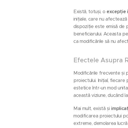
Există, totuși, o
excepție
inițiale, care nu afecteaz
dispoziție este emisă de p
beneficiarului. Aceasta per
ca modificările să nu afe
Efectele Asupra R
Modificările frecvente și
proiectului. Inițial, fiec
estetice într-un mod unita
această viziune, ducând la
Mai mult, există și
implicaț
modificarea proiectului po
extreme, demolarea lucrăr