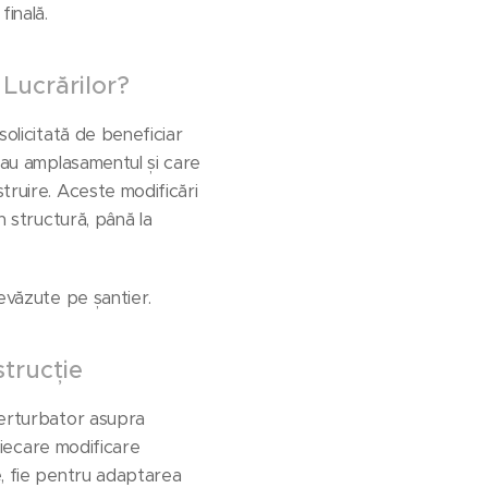
finală.
Lucrărilor?
solicitată de beneficiar
 sau amplasamentul și care
truire. Aceste modificări
n structură, până la
revăzute pe șantier.
strucție
perturbator asupra
iecare modificare
e, fie pentru adaptarea