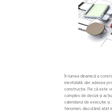
În lumea dinamică a constru
inevitabilă, dar adesea p
construcție. Fie că este v
complex de decizii și acț
calendarul de execuție și, î
fenomen, discutând atât imp