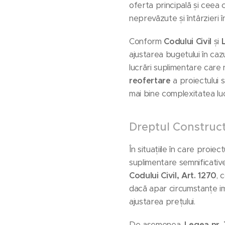
oferta principală și ceea
neprevăzute și întârzieri î
Conform
Codului Civil
și
ajustarea bugetului în cazu
lucrări suplimentare care n
reofertare
a proiectului 
mai bine complexitatea lu
Dreptul Constructo
În situațiile în care proie
suplimentare semnificative
Codului Civil, Art. 1270
, 
dacă apar circumstanțe imp
ajustarea prețului.
De asemenea,
Legea nr.