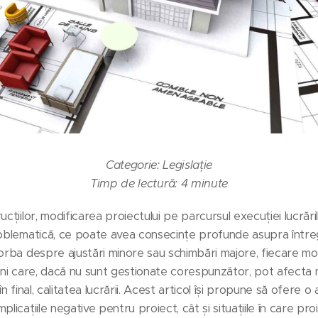
Categorie: Legislație
Timp de lectură: 4 minute
cțiilor, modificarea proiectului pe parcursul execuției lucrări
roblematică, ce poate avea consecințe profunde asupra între
orba despre ajustări minore sau schimbări majore, fiecare mod
iuni care, dacă nu sunt gestionate corespunzător, pot afecta 
n final, calitatea lucrării. Acest articol își propune să ofere o 
licațiile negative pentru proiect, cât și situațiile în care proi