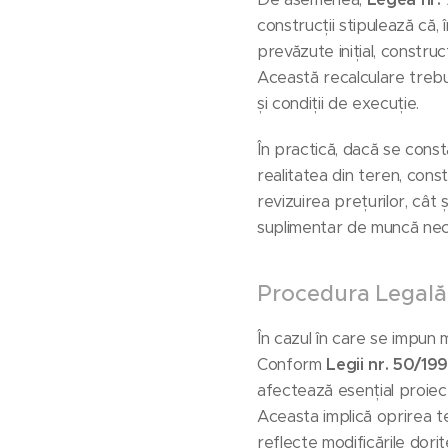
construcții stipulează că, 
prevăzute inițial, construc
Această recalculare trebui
și condiții de execuție.
În practică, dacă se const
realitatea din teren, cons
revizuirea prețurilor, cât
suplimentar de muncă nec
Procedura Legală 
În cazul în care se impun 
Conform
Legii nr. 50/199
afectează esențial proiectu
Aceasta implică oprirea t
reflecte modificările dorit