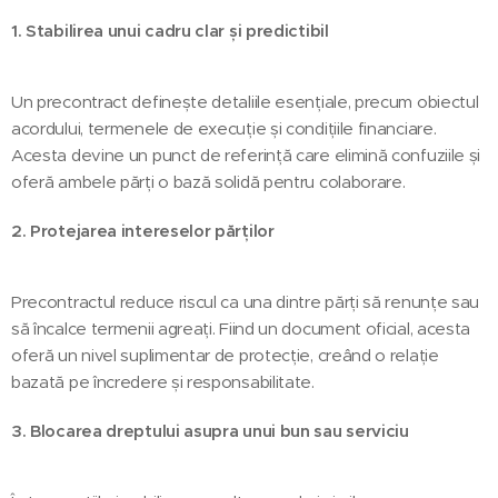
1. Stabilirea unui cadru clar și predictibil
Un precontract definește detaliile esențiale, precum obiectul
acordului, termenele de execuție și condițiile financiare.
Acesta devine un punct de referință care elimină confuziile și
oferă ambele părți o bază solidă pentru colaborare.
2. Protejarea intereselor părților
Precontractul reduce riscul ca una dintre părți să renunțe sau
să încalce termenii agreați. Fiind un document oficial, acesta
oferă un nivel suplimentar de protecție, creând o relație
bazată pe încredere și responsabilitate.
3. Blocarea dreptului asupra unui bun sau serviciu