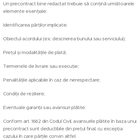
Un precontract bine redactat trebuie să conțină următoarele
elemente esențiale:
Identificarea părților implicate;
Obiectul acordului (ex.: descrierea bunului sau serviciului);
Prețul și modalitățile de plată;
Termenele de livrare sau execuție;
Penalitățile aplicabile în caz de nerespectare;
Condiții de reziliere;
Eventuale garanții sau avansuri plătite.
Conform art. 1662 din Codul Civil, avansurile plătite în baza unui
precontract sunt deductibile din prețul final, cu excepția
cazului în care părțile convin altfel.