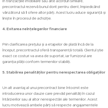
În tranzacțiile imobiliare sau alte acorduri similare,
precontractul rezervă bunul dorit pentru client, împiedicând
vânzătorul să îl ofere altor părți. Acest lucru aduce siguranță și
liniște în procesul de achiziție.
4. Evitarea neînțelegerilor financiare
Prin clarificarea prețului și a etapelor de plată încă de la
început, precontractul oferă transparență totală. Clientul știe
exact ce costuri va avea de suportat, iar furnizorul are
garanția plății conform termenilor stabiliți.
5. Stabilirea penalităților pentru nerespectarea obligațiilor
Un alt avantaj al unui precontract bine întocmit este
introducerea unor clauze care prevăd penalități în cazul
întârzierilor sau al altor nerespectări ale termenilor. Acest
lucru motivează ambele părți să respecte angajamentele