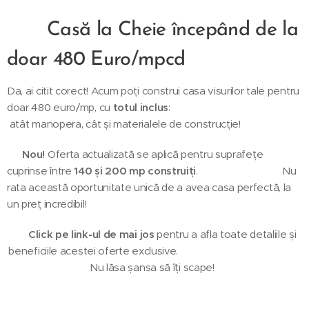
🎉
Casă la Cheie începând de la
doar 480 Euro/mpcd🎉
Da, ai citit corect! Acum poți construi casa visurilor tale pentru
doar 480 euro/mp, cu
totul inclus
:
atât manopera, cât și materialele de construcție! 🏠
👉
Nou!
Oferta actualizată se aplică pentru suprafețe
cuprinse între
140 și 200 mp construiți
. Nu
rata această oportunitate unică de a avea casa perfectă, la
un preț incredibil!
🔗
Click pe link-ul de mai jos
pentru a afla toate detaliile și
beneficiile acestei oferte exclusive.
Nu lăsa șansa să îți scape!
👇🏻