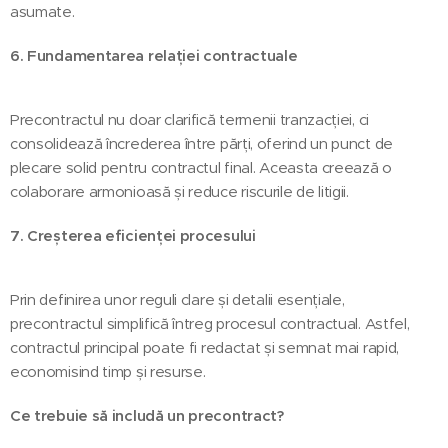
asumate.
6. Fundamentarea relației contractuale
Precontractul nu doar clarifică termenii tranzacției, ci
consolidează încrederea între părți, oferind un punct de
plecare solid pentru contractul final. Aceasta creează o
colaborare armonioasă și reduce riscurile de litigii.
7. Creșterea eficienței procesului
Prin definirea unor reguli clare și detalii esențiale,
precontractul simplifică întreg procesul contractual. Astfel,
contractul principal poate fi redactat și semnat mai rapid,
economisind timp și resurse.
Ce trebuie să includă un precontract?