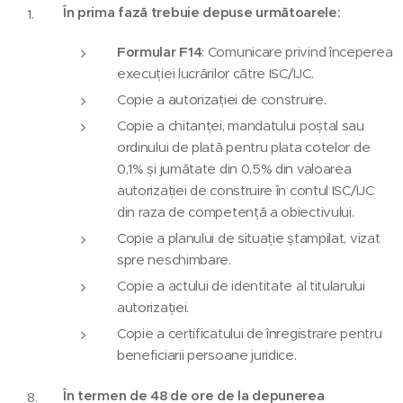
În prima fază trebuie depuse următoarele:
Formular F14
: Comunicare privind începerea
execuției lucrărilor către ISC/IJC.
Copie a autorizației de construire.
Copie a chitanței, mandatului poștal sau
ordinului de plată pentru plata cotelor de
0,1% și jumătate din 0,5% din valoarea
autorizației de construire în contul ISC/IJC
din raza de competență a obiectivului.
Copie a planului de situație ștampilat, vizat
spre neschimbare.
Copie a actului de identitate al titularului
autorizației.
Copie a certificatului de înregistrare pentru
beneficiarii persoane juridice.
În termen de 48 de ore de la depunerea