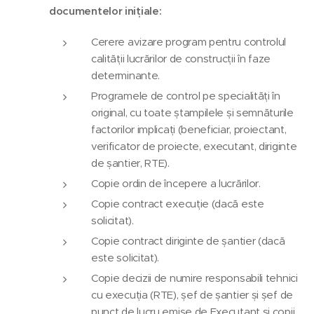
documentelor inițiale:
Cerere avizare program pentru controlul
calității lucrărilor de construcții în faze
determinante.
Programele de control pe specialități în
original, cu toate ștampilele și semnăturile
factorilor implicați (beneficiar, proiectant,
verificator de proiecte, executant, diriginte
de șantier, RTE).
Copie ordin de începere a lucrărilor.
Copie contract execuție (dacă este
solicitat).
Copie contract diriginte de șantier (dacă
este solicitat).
Copie decizii de numire responsabili tehnici
cu execuția (RTE), șef de șantier și șef de
punct de lucru emise de Executant și copii