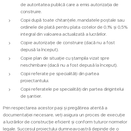
de autoritatea publică care a emis autorizația de
construire.
Copii după toate chitanțele, mandatele poștale sau
ordinele de plată pentru plata cotelor de 0,1% și 0,5%
integral din valoarea actualizată a lucrărilor.
Copie autorizație de construire (dacă nu a fost
depusă la început).
Copie plan de situație cu ștampila vizat spre
neschimbare (dacă nu a fost depusă la început).
Copii referate pe specialități din partea
proiectantului.
Copii referatele pe specialități din partea dirigintelui
de șantier.
Prin respectarea acestor pași și pregătirea atentă a
documentației necesare, veți asigura un proces de execuție
a lucrărilor de construcție eficient și conform tuturor normelor
legale. Succesul proiectului dumneavoastră depinde de o