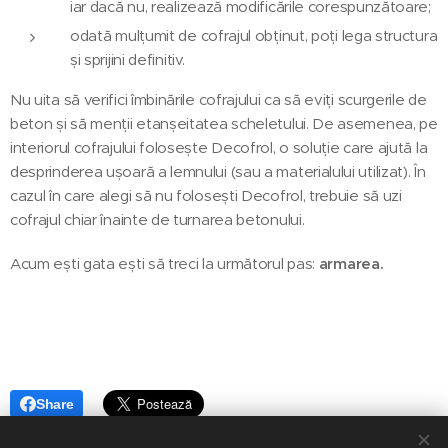
iar dacă nu, realizează modificările corespunzătoare;
odată mulțumit de cofrajul obținut, poți lega structura
și sprijini definitiv.
Nu uita să verifici îmbinările cofrajului ca să eviți scurgerile de
beton și să menții etanșeitatea scheletului. De asemenea, pe
interiorul cofrajului folosește Decofrol, o soluție care ajută la
desprinderea ușoară a lemnului (sau a materialului utilizat). În
cazul în care alegi să nu folosești Decofrol, trebuie să uzi
cofrajul chiar înainte de turnarea betonului.
Acum ești gata ești să treci la următorul pas:
armarea
.
Share