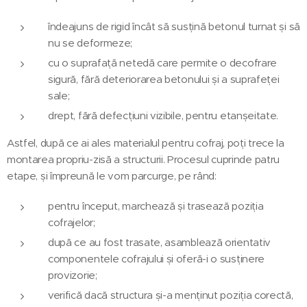
îndeajuns de rigid încât să susțină betonul turnat și să
nu se deformeze;
cu o suprafață netedă care permite o decofrare
sigură, fără deteriorarea betonului și a suprafeței
sale;
drept, fără defecțiuni vizibile, pentru etanșeitate.
Astfel, după ce ai ales materialul pentru cofraj, poți trece la
montarea propriu-zisă a structurii. Procesul cuprinde patru
etape, și împreună le vom parcurge, pe rând:
pentru început, marchează și trasează poziția
cofrajelor;
după ce au fost trasate, asamblează orientativ
componentele cofrajului și oferă-i o susținere
provizorie;
verifică dacă structura și-a menținut poziția corectă,