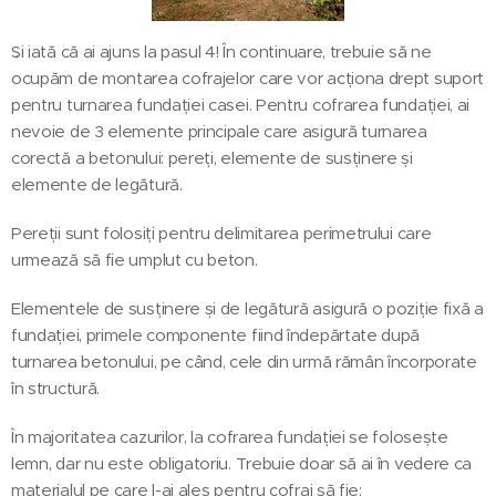
Și iată că ai ajuns la pasul 4! În continuare, trebuie să ne
ocupăm de montarea cofrajelor care vor acționa drept suport
pentru turnarea fundației casei. Pentru cofrarea fundației, ai
nevoie de 3 elemente principale care asigură turnarea
corectă a betonului: pereți, elemente de susținere și
elemente de legătură.
Pereții sunt folosiți pentru delimitarea perimetrului care
urmează să fie umplut cu beton.
Elementele de susținere și de legătură asigură o poziție fixă a
fundației, primele componente fiind îndepărtate după
turnarea betonului, pe când, cele din urmă rămân încorporate
în structură.
În majoritatea cazurilor, la cofrarea fundației se folosește
lemn, dar nu este obligatoriu. Trebuie doar să ai în vedere ca
materialul pe care l-ai ales pentru cofraj să fie: