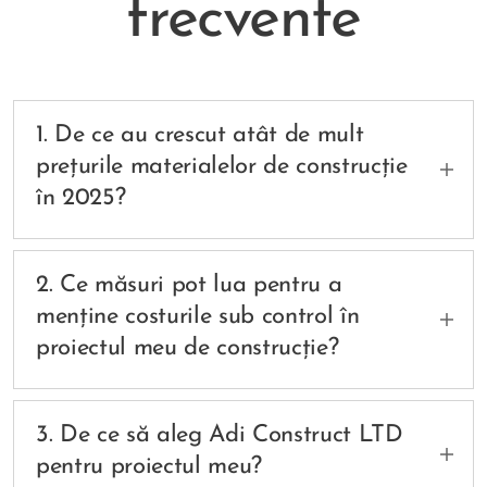
frecvente
1. De ce au crescut atât de mult
prețurile materialelor de construcție
în 2025?
📈
Răspuns:
Prețurile materialelor de
construcție au crescut din mai multe motive:
2. Ce măsuri pot lua pentru a
inflația globală, creșterea costurilor de producție,
menține costurile sub control în
taxele de import și deficitul de materii prime. De
proiectul meu de construcție?
asemenea, cererea mare pentru materiale
sustenabile și reglementările ecologice au
💡
Răspuns:
Planificarea corectă este cheia!
influențat major piața. Oțelul, cimentul și
Recomandăm:
cheresteaua au fost printre cele mai afectate,
3. De ce să aleg Adi Construct LTD
având creșteri semnificative față de anul anterior.
pentru proiectul meu?
Alegerea unui constructor care oferă