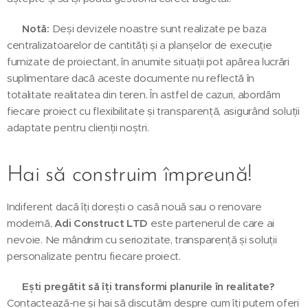
📌
Notă:
Deși devizele noastre sunt realizate pe baza
centralizatoarelor de cantități și a planșelor de execuție
furnizate de proiectant, în anumite situații pot apărea lucrări
suplimentare dacă aceste documente nu reflectă în
totalitate realitatea din teren. În astfel de cazuri, abordăm
fiecare proiect cu flexibilitate și transparență, asigurând soluții
adaptate pentru clienții noștri.
Hai să construim împreună! 🏗️
Indiferent dacă îți dorești o casă nouă sau o renovare
modernă,
Adi Construct LTD
este partenerul de care ai
nevoie. Ne mândrim cu seriozitate, transparență și soluții
personalizate pentru fiecare proiect.
📢
Ești pregătit să îți transformi planurile în realitate?
Contactează-ne și hai să discutăm despre cum îți putem oferi