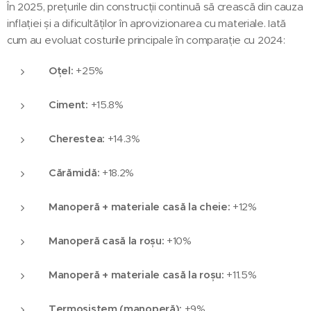
În 2025, prețurile din construcții continuă să crească din cauza
inflației și a dificultăților în aprovizionarea cu materiale. Iată
cum au evoluat costurile principale în comparație cu 2024:
Oțel:
+25%
Ciment:
+15.8%
Cherestea:
+14.3%
Cărămidă:
+18.2%
Manoperă + materiale casă la cheie:
+12%
Manoperă casă la roșu:
+10%
Manoperă + materiale casă la roșu:
+11.5%
Termosistem (manoperă):
+9%