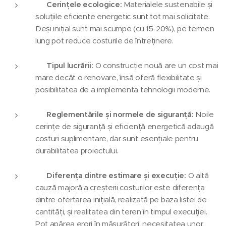
🌱
Cerințele ecologice:
Materialele sustenabile și
soluțiile eficiente energetic sunt tot mai solicitate.
Deși inițial sunt mai scumpe (cu 15-20%), pe termen
lung pot reduce costurile de întreținere.
🏗️
Tipul lucrării:
O construcție nouă are un cost mai
mare decât o renovare, însă oferă flexibilitate și
posibilitatea de a implementa tehnologii moderne.
📊
Reglementările și normele de siguranță:
Noile
cerințe de siguranță și eficiență energetică adaugă
costuri suplimentare, dar sunt esențiale pentru
durabilitatea proiectului.
📏
Diferența dintre estimare și execuție:
O altă
cauză majoră a creșterii costurilor este diferența
dintre ofertarea inițială, realizată pe baza listei de
cantități, și realitatea din teren în timpul execuției.
Pot apărea erori în măsurători, necesitatea unor