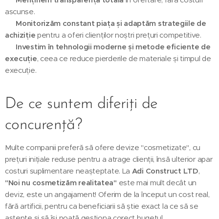
ascunse.
🔹
Monitorizăm constant piața și adaptăm strategiile de
achiziție
pentru a oferi clienților noștri prețuri competitive.
🔹
Investim în tehnologii moderne și metode eficiente de
execuție
, ceea ce reduce pierderile de materiale și timpul de
execuție.
De ce suntem diferiți de
concurență?
Multe companii preferă să ofere devize "cosmetizate", cu
prețuri inițiale reduse pentru a atrage clienții, însă ulterior apar
costuri suplimentare neașteptate. La
Adi Construct LTD
,
"Noi nu cosmetizăm realitatea"
este mai mult decât un
deviz, este un angajament! Oferim de la început un cost real,
fără artificii, pentru ca beneficiarii să știe exact la ce să se
aștepte și să își poată gestiona corect bugetul.