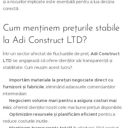
și a riscurilor implicate este esențială pentru a lua decizia
corectă.
Cum menținem prețurile stabile
la Adi Construct LTD?
Într-un sector afectat de fluctuațiile de preț,
Adi Construct
LTD
se angajează să ofere clienților săi transparență și
stabilitate. Cum reușim acest lucru?
🔹
Importăm materiale la prețuri negociate direct cu
furnizorii și fabricile
, eliminând adaosurile comercianților
intermediari.
🔹
Negociem volume mari pentru a asigura costuri mai
mici
, oferind clienților noștri cele mai bune prețuri disponibile.
🔹
Optimizăm resursele și planificăm eficient
pentru a
reduce costurile inutile.
🔹
Menținem transparența totală
în ofertare, fără costuri