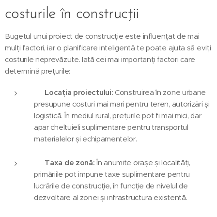
costurile în construcții
Bugetul unui proiect de construcție este influențat de mai
mulți factori, iar o planificare inteligentă te poate ajuta să eviți
costurile neprevăzute. Iată cei mai importanți factori care
determină prețurile:
📍
Locația proiectului:
Construirea în zone urbane
presupune costuri mai mari pentru teren, autorizări și
logistică. În mediul rural, prețurile pot fi mai mici, dar
apar cheltuieli suplimentare pentru transportul
materialelor și echipamentelor.
🏛️
Taxa de zonă:
În anumite orașe și localități,
primăriile pot impune taxe suplimentare pentru
lucrările de construcție, în funcție de nivelul de
dezvoltare al zonei și infrastructura existentă.