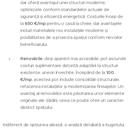
dar oferă avantajul unei structuri moderne,
optimizate conform standardelor actuale de
siguranță și eficiență energetică. Costurile încep de
la
650 €/mp
pentru o casă la cheie, dar avantajele
includ materialele noi, instalațiile moderne și
posibilitatea de a proiecta spațiul conform nevoilor
beneficiarului.
Renovările
, deși aparent mai accesibile, pot ascunde
costuri suplimentare datorită adaptării la structuri
existente, uneori învechite. Începând de la
100
€/mp
, acestea pot include consolidări structurale,
refacerea instalațiilor și modernizarea finisajelor. Un
avantaj al renovărilor este păstrarea unor elemente
originale ale clădirii, ceea ce poate oferi un caracter
distinct spațiului.
Indiferent de opțiunea aleasă, o analiză detaliată a bugetului