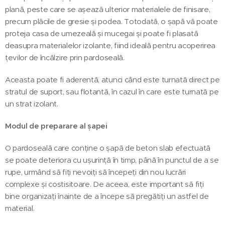
plană, peste care se așează ulterior materialele de finisare,
precum plăcile de gresie și podea. Totodată, o șapă vă poate
proteja casa de umezeală și mucegai și poate fi plasată
deasupra materialelor izolante, fiind ideală pentru acoperirea
țevilor de încălzire prin pardoseală.
Aceasta poate fi aderentă, atunci când este turnată direct pe
stratul de suport, sau flotantă, în cazul în care este turnată pe
un strat izolant.
Modul de preparare al șapei
O pardoseală care conține o șapă de beton slab efectuată
se poate deteriora cu ușurință în timp, până în punctul de a se
rupe, urmând să fiți nevoiți să începeți din nou lucrări
complexe și costisitoare. De aceea, este important să fiți
bine organizați înainte de a începe să pregătiți un astfel de
material.