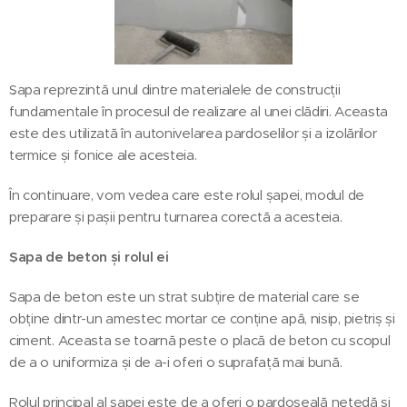
Șapa reprezintă unul dintre materialele de construcții
fundamentale în procesul de realizare al unei clădiri. Aceasta
este des utilizată în autonivelarea pardoselilor și a izolărilor
termice și fonice ale acesteia.
În continuare, vom vedea care este rolul șapei, modul de
preparare și pașii pentru turnarea corectă a acesteia.
Șapa de beton și rolul ei
Șapa de beton este un strat subțire de material care se
obține dintr-un amestec mortar ce conține apă, nisip, pietriș și
ciment. Aceasta se toarnă peste o placă de beton cu scopul
de a o uniformiza și de a-i oferi o suprafață mai bună.
Rolul principal al șapei este de a oferi o pardoseală netedă și