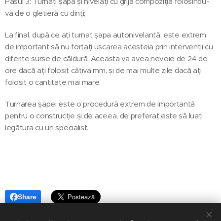
Pasul 3: Turnați șapa și nivelați cu grijă compoziția folosindu-
vă de o gletieră cu dinți;
La final, după ce ați turnat șapa autonivelantă, este extrem
de important să nu forțați uscarea acesteia prin intervenții cu
diferite surse de căldură. Aceasta va avea nevoie de 24 de
ore dacă ați folosit câțiva mm, și de mai multe zile dacă ați
folosit o cantitate mai mare.
Turnarea șapei este o procedură extrem de importantă
pentru o construcție și de aceea, de preferat este să luați
legătura cu un specialist.
Share