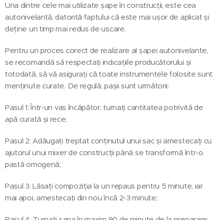
Una dintre cele mai utilizate șape în construcții, este cea
autonivelantă, datorită faptului că este mai ușor de aplicat și
deține un timp mai redus de uscare.
Pentru un proces corect de realizare al șapei autonivelante,
se recomandă să respectați indicațiile producătorului și
totodată, să vă asigurați că toate instrumentele folosite sunt
menținute curate. De regulă, pașii sunt următorii:
Pasul 1: Într-un vas încăpător, turnați cantitatea potrivită de
apă curată și rece;
Pasul 2: Adăugați treptat conținutul unui sac și amestecați cu
ajutorul unui mixer de construcții până se transformă într-o
pastă omogenă;
Pasul 3: Lăsați compoziția la un repaus pentru 5 minute, iar
mai apoi, amestecați din nou încă 2-3 minute;
Pasul 4: Turnați șapa în maxim 90 de minute de la preparare;