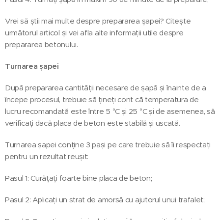
Vrei să știi mai multe despre prepararea șapei? Citește
următorul articol și vei afla alte informații utile despre
prepararea betonului.
Turnarea șapei
După prepararea cantității necesare de șapă și înainte de a
începe procesul, trebuie să țineți cont că temperatura de
lucru recomandată este între 5 °C și 25 °C și de asemenea, să
verificați dacă placa de beton este stabilă și uscată.
Turnarea șapei conține 3 pași pe care trebuie să îi respectați
pentru un rezultat reușit:
Pasul 1: Curățați foarte bine placa de beton;
Pasul 2: Aplicați un strat de amorsă cu ajutorul unui trafalet;