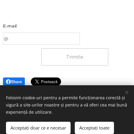
E-mail
Trimite
Share
Folosim cookie-uri pentru a permite funcționarea corectă și
sigură a site-urilor noastre și pentru a vă oferi cea mai bună
experiență de utilizare.
© 2026 COPYRIGHT Adi Construct LTD
MADE BY Lemon Marketing LTD – Fresh Ideas - Real Impact.
Acceptați doar ce e necesar
Acceptați toate
Termeni și condiții
Cookie-uri
Politică de confidențialitate