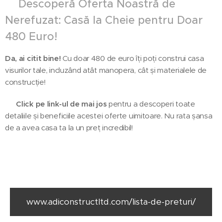
‼️Descoperă Oferta Noastră de
Nerefuzat: Casă la Cheie pentru Doar
480 Euro! 🎉
Da, ai citit bine!
Cu doar 480 de euro îți poți construi casa
visurilor tale, incluzând atât manopera, cât și materialele de
construcție!
🔗
Click pe link-ul de mai jos
pentru a descoperi toate
detaliile și beneficiile acestei oferte uimitoare. Nu rata șansa
de a avea casa ta la un preț incredibil!
👇🏻
www.adiconstructltd.com/lista-de-preturi/