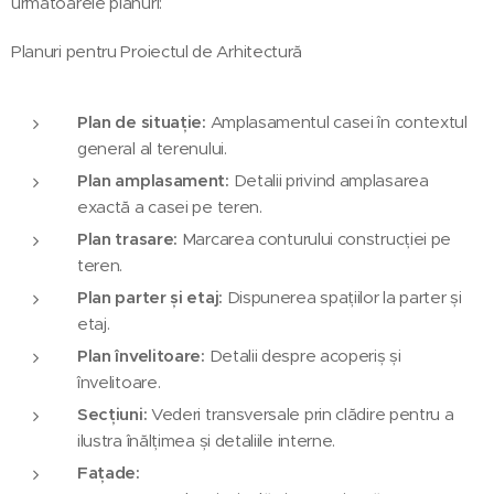
următoarele planuri:
Planuri pentru Proiectul de Arhitectură
Plan de situație:
Amplasamentul casei în contextul
general al terenului.
Plan amplasament:
Detalii privind amplasarea
exactă a casei pe teren.
Plan trasare:
Marcarea conturului construcției pe
teren.
Plan parter și etaj:
Dispunerea spațiilor la parter și
etaj.
Plan învelitoare:
Detalii despre acoperiș și
învelitoare.
Secțiuni:
Vederi transversale prin clădire pentru a
ilustra înălțimea și detaliile interne.
Fațade: