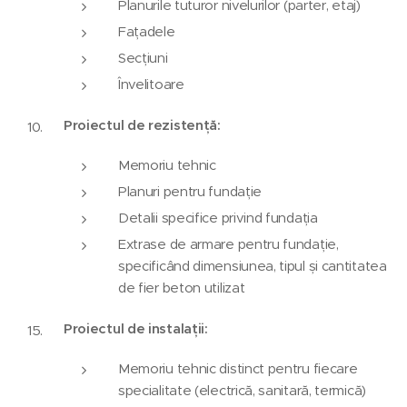
Planurile tuturor nivelurilor (parter, etaj)
Fațadele
Secțiuni
Învelitoare
Proiectul de rezistență:
Memoriu tehnic
Planuri pentru fundație
Detalii specifice privind fundația
Extrase de armare pentru fundație,
specificând dimensiunea, tipul și cantitatea
de fier beton utilizat
Proiectul de instalații:
Memoriu tehnic distinct pentru fiecare
specialitate (electrică, sanitară, termică)