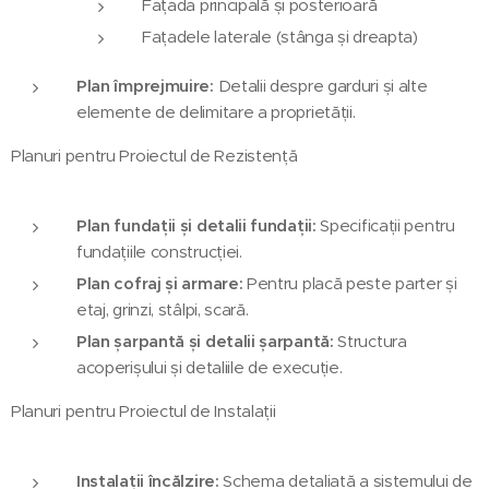
Fațada principală și posterioară
Fațadele laterale (stânga și dreapta)
Plan împrejmuire:
Detalii despre garduri și alte
elemente de delimitare a proprietății.
Planuri pentru Proiectul de Rezistență
Plan fundații și detalii fundații:
Specificații pentru
fundațiile construcției.
Plan cofraj și armare:
Pentru placă peste parter și
etaj, grinzi, stâlpi, scară.
Plan șarpantă și detalii șarpantă:
Structura
acoperișului și detaliile de execuție.
Planuri pentru Proiectul de Instalații
Instalații încălzire:
Schema detaliată a sistemului de