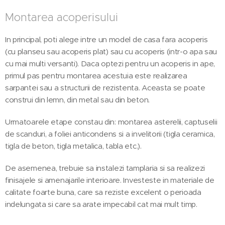
Montarea acoperisului
In principal, poti alege intre un model de casa fara acoperis
(cu planseu sau acoperis plat) sau cu acoperis (intr-o apa sau
cu mai multi versanti). Daca optezi pentru un acoperis in ape,
primul pas pentru montarea acestuia este realizarea
sarpantei sau a structurii de rezistenta. Aceasta se poate
construi din lemn, din metal sau din beton.
Urmatoarele etape constau din: montarea asterelii, captuselii
de scanduri, a foliei anticondens si a invelitorii (tigla ceramica,
tigla de beton, tigla metalica, tabla etc.).
De asemenea, trebuie sa instalezi tamplaria si sa realizezi
finisajele si amenajarile interioare. Investeste in materiale de
calitate foarte buna, care sa reziste excelent o perioada
indelungata si care sa arate impecabil cat mai mult timp.