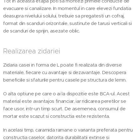
Tot in aceasta etapa poti sa montezi primele conducte de
evacuare si canalizare. In momentul in care elevezi fundatia
deasupra nivelului solului, trebuie sa pregatesti un cofraj,
format din scanduri orizontale, sustinute de tarusi verticali si
de scanduri de sprijin, asezate oblic.
Realizarea zidariei
Zidaria casei in forma de L poate fi realizata din diverse
materiale, fiecare cu avantaje si dezavantaje. Descopera
beneficiile si sfaturile pentru casele pe structura de lemn.
O alta optiune pe care o ai la dispozitie este BCA-ul. Acest
material este avantajos financiar, iar ridicarea peretilor se
face usor, intr-un timp scurt. De asemenea, consumul de
mortar este scazut si constructia este rezistenta.
In acelasi timp, caramida ramane o varianta preferata pentru
constructia caselor, datorita durabilitatii extinse si