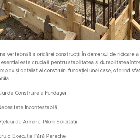
a vertebrală a oricărei construcții. În demersul de ridicare a 
ențial este crucială pentru stabilitatea și durabilitatea întreg
ex și detaliat al construirii fundației unei case, oferind sfatu
bilă.
lui de Construire a Fundației
Necesitate Incontestabilă
țelului de Armare: Pilonii Solidității
ntru o Execuție Fără Pereche