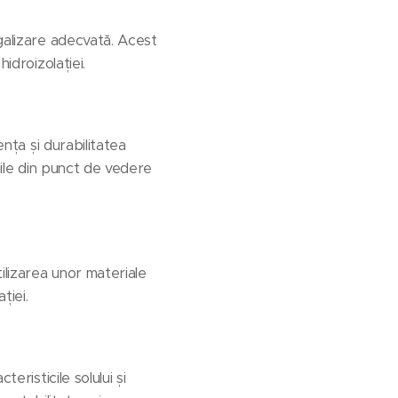
egalizare adecvată. Acest
idroizolației.
ența și durabilitatea
bile din punct de vedere
ilizarea unor materiale
ției.
eristicile solului și