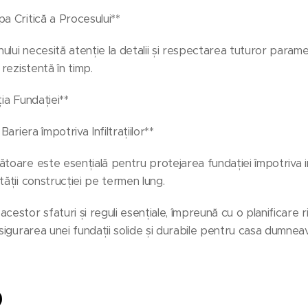
a Critică a Procesului**
lui necesită atenție la detalii și respectarea tuturor paramet
 rezistentă în timp.
ția Fundației**
Bariera împotriva Infiltrațiilor**
toare este esențială pentru protejarea fundației împotriva infi
tății construcției pe termen lung.
cestor sfaturi și reguli esențiale, împreună cu o planificare 
asigurarea unei fundații solide și durabile pentru casa dumnea