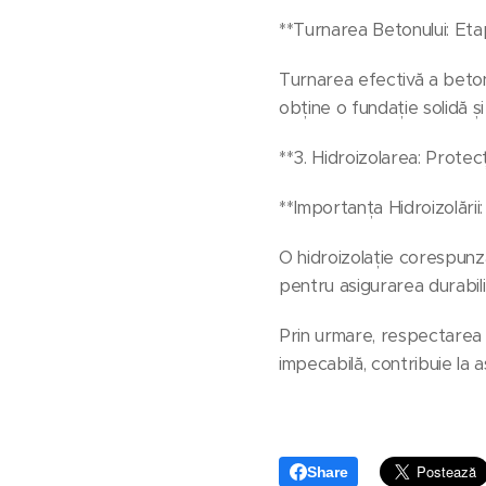
**Turnarea Betonului: Etap
Turnarea efectivă a betonu
obține o fundație solidă și
**3. Hidroizolarea: Protec
**Importanța Hidroizolării: 
O hidroizolație corespunză
pentru asigurarea durabili
Prin urmare, respectarea a
impecabilă, contribuie la 
Share