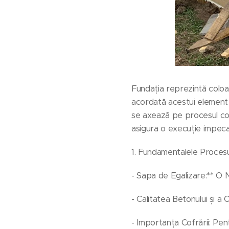
Fundația reprezintă coloan
acordată acestui element es
se axează pe procesul compl
asigura o execuție impeca
1. Fundamentalele Procesu
- Sapa de Egalizare:** O 
- Calitatea Betonului și a O
- Importanța Cofrării: Pe