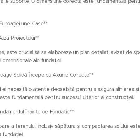
 să le suporte. O dimensiune corectă este fundamentală pentru
Fundației unei Case**
Baza Proiectului**
ne, este crucial să se elaboreze un plan detaliat, avizat de spe
 dimensionale ale fundației.
dație Solidă Începe cu Axurile Corecte**
iei necesită o atenție deosebită pentru a asigura alinierea ș
este fundamentală pentru succesul ulterior al construcției.
undamentul Înainte de Fundație**
re a terenului, inclusiv săpătura și compactarea solului, est
a fundației.