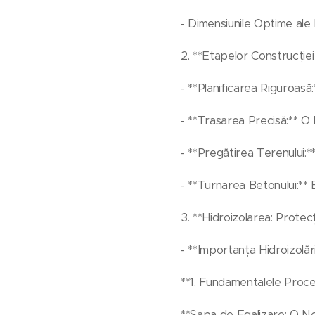
- Dimensiunile Optime al
2. **Etapelor Construcției
- **Planificarea Riguroasă
- **Trasarea Precisă:** O
- **Pregătirea Terenului:
- **Turnarea Betonului:** 
3. **Hidroizolarea: Protec
- **Importanța Hidroizolării
**1. Fundamentalele Proce
**Sapa de Egalizare: O Ne