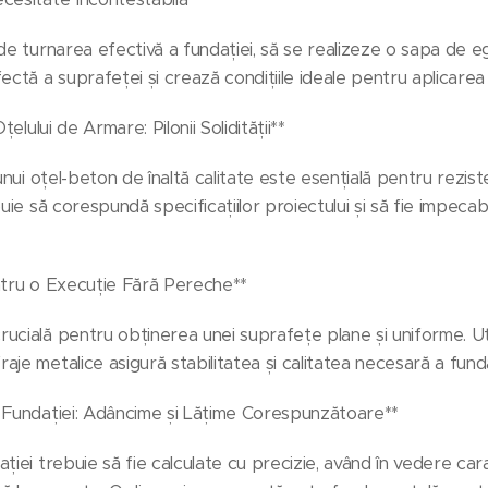
 de turnarea efectivă a fundației, să se realizeze o sapa de 
ctă a suprafeței și crează condițiile ideale pentru aplicarea h
țelului de Armare: Pilonii Solidității**
unui oțel-beton de înaltă calitate este esențială pentru rezist
buie să corespundă specificațiilor proiectului și să fie impeca
ntru o Execuție Fără Pereche**
ucială pentru obținerea unei suprafețe plane și uniforme. Ut
je metalice asigură stabilitatea și calitatea necesară a funda
 Fundației: Adâncime și Lățime Corespunzătoare**
iei trebuie să fie calculate cu precizie, având în vedere caract