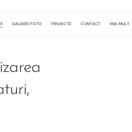
II
GALERIE FOTO
PROIECTE
CONTACT
MAI MULT
izarea
turi,