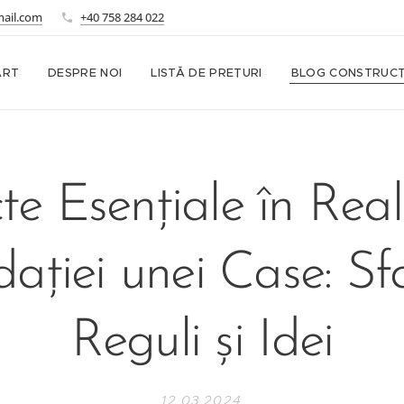
mail.com
+40 758 284 022
ART
DESPRE NOI
LISTĂ DE PREȚURI
BLOG CONSTRUCȚ
te Esențiale în Real
ației unei Case: Sfa
Reguli și Idei
12.03.2024