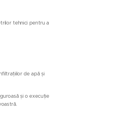
rilor tehnici pentru a
ltrațiilor de apă și
riguroasă și o execuție
voastră.