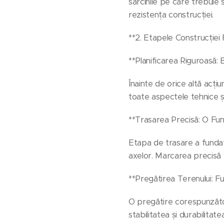
sarcinile pe care trebuie
rezistența construcției.
**2. Etapele Construcției 
**Planificarea Riguroasă: 
Înainte de orice altă acțiu
toate aspectele tehnice și
**Trasarea Precisă: O Fun
Etapa de trasare a fundaț
axelor. Marcarea precisă 
**Pregătirea Terenului: F
O pregătire corespunzătoa
stabilitatea și durabilitate