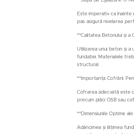
Este imperativ ca înainte
pas asigură nivelarea perfe
**Calitatea Betonului și a O
Utilizarea unui beton și a 
fundației. Materialele tre
structural.
**Importanța Cofrării: Pe
Cofrarea adecvată este cr
precum plăci OSB sau cofra
**Dimensiunile Optime ale
Adâncimea și lățimea fundaț