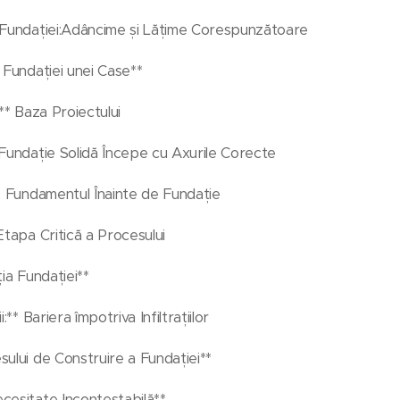
e Fundației:Adâncime și Lățime Corespunzătoare
 Fundației unei Case**
:** Baza Proiectului
 Fundație Solidă Începe cu Axurile Corecte
** Fundamentul Înainte de Fundație
Etapa Critică a Procesului
ția Fundației**
:** Bariera împotriva Infiltrațiilor
sului de Construire a Fundației**
cesitate Incontestabilă**